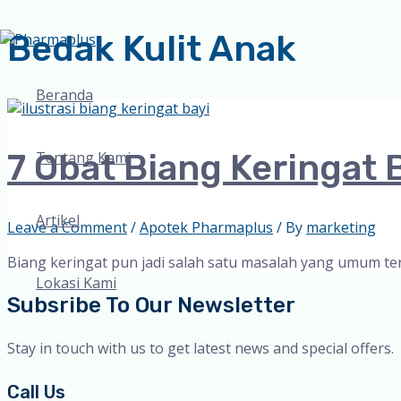
Bedak Kulit Anak
Skip
to
content
Beranda
7 Obat Biang Keringat 
Tentang Kami
Artikel
Leave a Comment
/
Apotek Pharmaplus
/ By
marketing
Biang keringat pun jadi salah satu masalah yang umum ter
Lokasi Kami
Subsribe To Our Newsletter
Stay in touch with us to get latest news and special offers.
Call Us