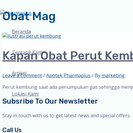
Obat Mag
Skip
to
content
Beranda
Kapan Obat Perut Kem
Tentang Kami
Artikel
Leave a Comment
/
Apotek Pharmaplus
/ By
marketing
Perut kembung saat ada penumpukan gas sehingga menye
Lokasi Kami
Subsribe To Our Newsletter
Stay in touch with us to get latest news and special offers.
Call Us