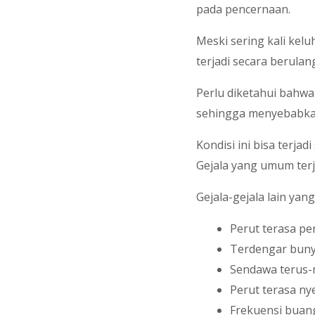
pada pencernaan.
Meski sering kali kelu
terjadi secara berula
Perlu diketahui bahw
sehingga menyebabkan
Kondisi ini bisa terj
Gejala yang umum terj
Gejala-gejala lain yan
Perut terasa p
Terdengar buny
Sendawa terus
Perut terasa ny
Frekuensi buan