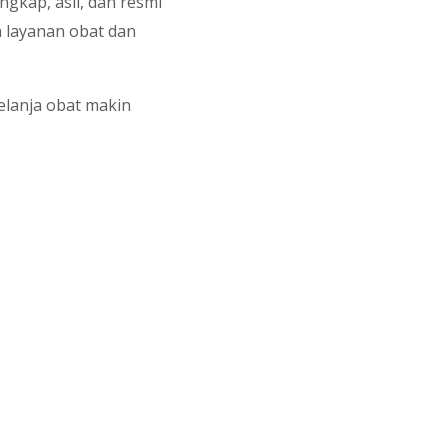
gkap, asli, dan resmi
 layanan obat dan
belanja obat makin