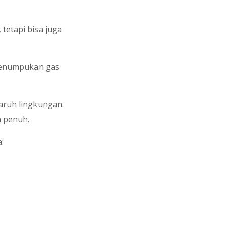
 tetapi bisa juga
 penumpukan gas
garuh lingkungan.
a penuh.
: