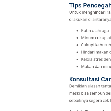
Tips Pencega
Untuk menghindari ra
dilakukan di antaranya
Rutin olahraga
Minum cukup air
Cukupi kebutuha
Hindari makan 
Kelola stres de
Makan dan minu
Konsultasi Ca
Demikian ulasan tent
meski bisa sembuh de
sebaiknya segera cek 