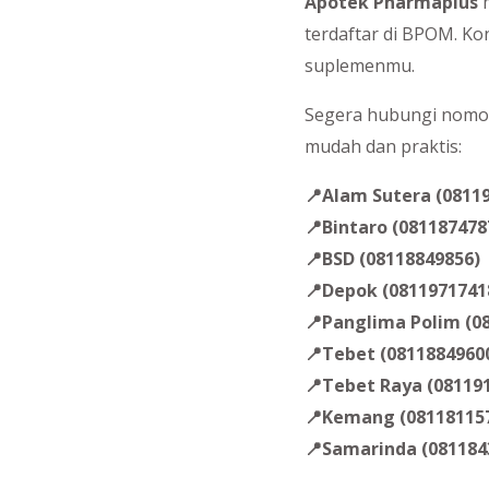
Apotek Pharmaplus
m
terdaftar di BPOM. Ko
suplemenmu.
Segera hubungi nomo
mudah dan praktis:
📍Alam Sutera (0811
📍Bintaro (081187478
📍BSD (08118849856)
📍Depok (0811971741
📍Panglima Polim (0
📍Tebet (0811884960
📍Tebet Raya (08119
📍Kemang (08118115
📍Samarinda (081184