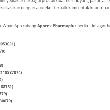
enyediakan berbagai produk obat herbal, yang pastinya len
nsultasikan dengan apoteker terbaik kami untuk kebutuhan
r WhatsApp cabang
Apotek Pharmaplus
berikut ini agar 
9953031)
78)
8)
8118887874)
0)
188781)
779)
30079)