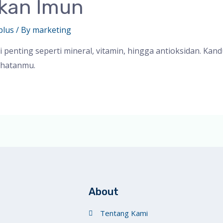
tkan Imun
plus
/ By
marketing
enting seperti mineral, vitamin, hingga antioksidan. Ka
ehatanmu.
About
Tentang Kami