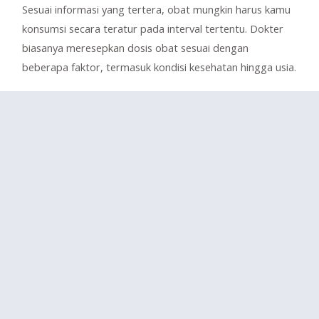
Sesuai informasi yang tertera, obat mungkin harus kamu
konsumsi secara teratur pada interval tertentu. Dokter
biasanya meresepkan dosis obat sesuai dengan
beberapa faktor, termasuk kondisi kesehatan hingga usia.
Kenapa usia penting? Sebab kemampuan tubuh dalam
merespons kandungan dalam obat-obatan akan menurun
seiring bertambah usia. Oleh karena itu, dosis obat
tertentu mungkin harus dikurangi pada lansia, guna
meminimalkan risiko efek samping.
4. Peringatan
Label obat mungkin juga memberi petunjuk tambahan
berupa peringatan. Misalnya, kamu mungkin
diinstruksikan untuk membuang obat satu bulan setelah
dibuka. Bisa juga ada peringatan untuk meneruskan
pengobatan sampai habis.