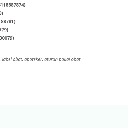
8118887874)
0)
188781)
779)
30079)
 label obat, apoteker, aturan pakai obat