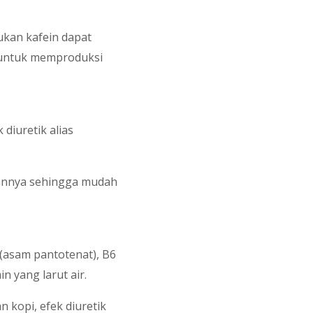
ukan kafein dapat
i untuk memproduksi
 diuretik alias
mpannya sehingga mudah
5 (asam pantotenat), B6
n yang larut air.
 kopi, efek diuretik