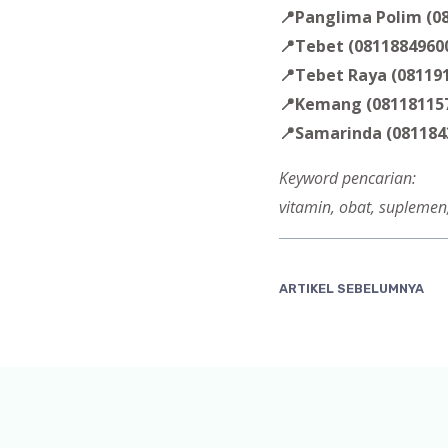
📍Panglima Polim (0
📍Tebet (0811884960
📍Tebet Raya (08119
📍Kemang (08118115
📍Samarinda (081184
Keyword pencarian:
vitamin, obat, suplemen,
ARTIKEL SEBELUMNYA