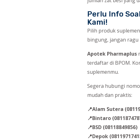
jumlah zat besi yang d
Perlu Info So
Kami!
Pilih produk suplemen
bingung, jangan ragu 
Apotek Pharmaplus
m
terdaftar di BPOM. Ko
suplemenmu.
Segera hubungi nomo
mudah dan praktis:
📍Alam Sutera (0811
📍Bintaro (081187478
📍BSD (08118849856)
📍Depok (0811971741