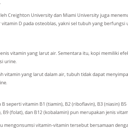
.
oleh Creighton University dan Miami University juga menem
vitamin D pada osteoblas, yakni sel tubuh yang berfungs
is vitamin yang larut air. Sementara itu, kopi memiliki efek
i urine.
ah vitamin yang larut dalam air, tubuh tidak dapat menyi
ine.
B seperti vitamin B1 (tiamin), B2 (riboflavin), B3 (niasin) B
n), B9 (folat), dan B12 (kobalamin) pun merupakan jenis vitami
amu mengonsumsi vitamin-vitamin tersebut bersamaan dengan