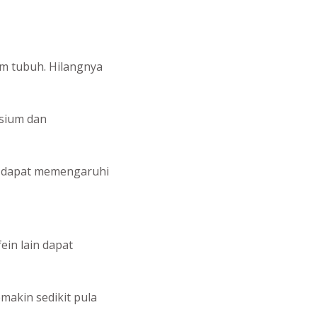
am tubuh. Hilangnya
lsium dan
gi dapat memengaruhi
in lain dapat
makin sedikit pula