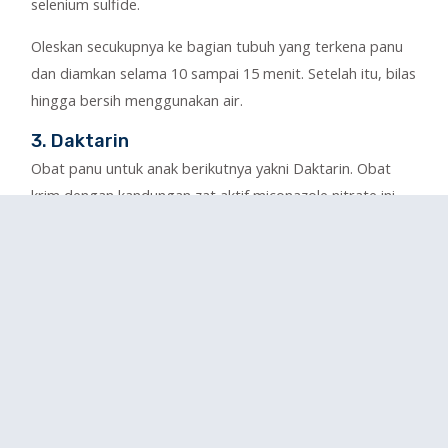
selenium sulfide.
Oleskan secukupnya ke bagian tubuh yang terkena panu
dan diamkan selama 10 sampai 15 menit. Setelah itu, bilas
hingga bersih menggunakan air.
3. Daktarin
Obat panu untuk anak berikutnya yakni Daktarin. Obat
krim dengan kandungan zat aktif miconazole nitrate ini
bekerja menghancurkan bakteri dan jamur penyebab
infeksi.
Daktarin digunakan untuk mengatasi penyakit infeksi kulit
yang diakibatkan oleh berbagai jenis jamur, termasuk
panu. Cara pakainya cukup oleskan krim pada bagian
terinfeksi yang sudah dibersihkan dan dikeringkan.
4. Kalpanax Salep
Berbentuk obat oles, Kalpanax Salep digunakan untuk