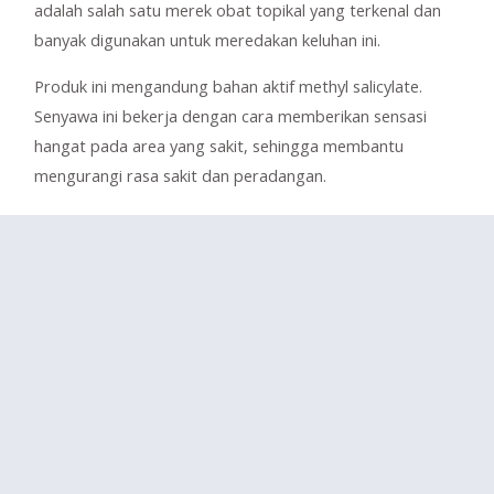
adalah salah satu merek obat topikal yang terkenal dan
banyak digunakan untuk meredakan keluhan ini.
Produk ini mengandung bahan aktif methyl salicylate.
Senyawa ini bekerja dengan cara memberikan sensasi
hangat pada area yang sakit, sehingga membantu
mengurangi rasa sakit dan peradangan.
Selain dalam bentuk plester koyo, Salonpas juga tersedia
dalam gel yang dapat dioleskan langsung pada kulit yang
terasa nyeri. Obat ini cocok untuk mengatasi nyeri otot,
nyeri punggung, nyeri sendi, serta nyeri yang diakibatkan
oleh cedera ringan.
Meskipun demikian, penggunaan Salonpas harus hati-hati
pada kulit sensitif atau luka terbuka, karena rentan
menyebabkan iritasi.
4. Diclofenac (Voltaren)