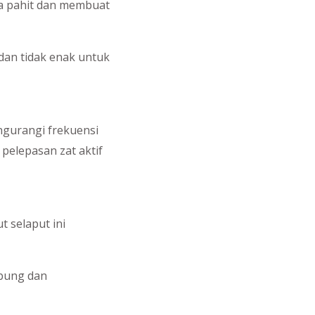
sa pahit dan membuat
dan tidak enak untuk
ngurangi frekuensi
pelepasan zat aktif
t selaput ini
mbung dan