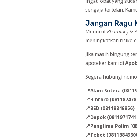
Ingat, obat yang suda
sengaja tertelan. Kam
Jangan Ragu K
Menurut
Pharmacy & Ph
meningkatkan risiko e
Jika masih bingung te
apoteker kami di
Apot
Segera hubungi nomo
📍Alam Sutera (0811
📍Bintaro (081187478
📍BSD (08118849856)
📍Depok (0811971741
📍Panglima Polim (0
📍Tebet (0811884960