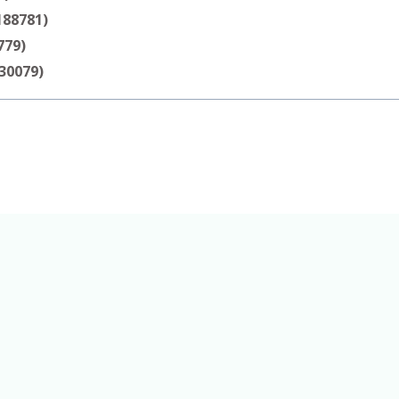
188781)
779)
30079)