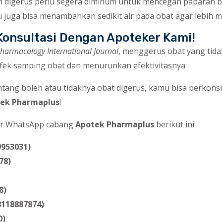
h digerus perlu segera diminum untuk mencegah paparan ba
u juga bisa menambahkan sedikit air pada obat agar lebih 
onsultasi Dengan Apoteker Kami!
armacology International Journal
, menggerus obat yang tida
fek samping obat dan menurunkan efektivitasnya.
ntang boleh atau tidaknya obat digerus, kamu bisa berkons
ek Pharmaplus
!
r WhatsApp cabang
Apotek Pharmaplus
berikut ini:
9953031)
78)
8)
8118887874)
0)