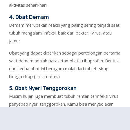
aktivitas sehari-hari.
4. Obat Demam
Demam merupakan reaksi yang paling sering terjadi saat
tubuh mengalami infeksi, baik dari bakteri, virus, atau
jamur.
Obat yang dapat diberikan sebagai pertolongan pertama
saat demam adalah parasetamol atau ibuprofen. Bentuk
dari kedua obat ini beragam mulai dari tablet, sirup,
hingga drop (cairan tetes).
5. Obat Nyeri Tenggorokan
Musim hujan juga membuat tubuh rentan terinfeksi virus
penyebab nyeri tenggorokan. Kamu bisa menyediakan
obat pereda nyeri seperti parasetamol atau ibuprofen,
serta obat herbal lain dengan kandungan menthol atau
eucalyptus.