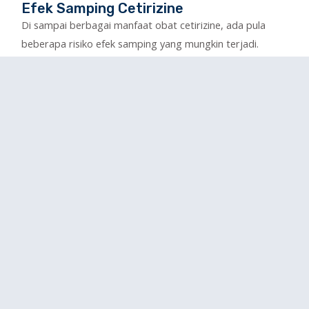
Efek Samping Cetirizine
Di sampai berbagai manfaat obat cetirizine, ada pula
beberapa risiko efek samping yang mungkin terjadi.
Misalnya seperti mengantuk, mulut kering, merasa gerah,
dan penglihatan kabur.
Sebagian juga bisa mengalami keluhan seperti muntah,
diare, dan sakit perut setelah mengonsumsi obat ini.
Interaksi Dengan Obat Lain
Waspadai penggunaan obat cetirizine bersama dengan
obat atau zat lainnya. Misalnya, hindari minum-minuman
beralkohol saat sedang mengonsumsi cetirizine karena
bisa memicu dampak negatif yang serius.
Selain itu, mencampur cetirizine dengan obat yang
bekerja dengan menekan sistem saraf pusat juga bisa
meningkatkan rasa kantuk, sekaligus memengaruhi fungsi