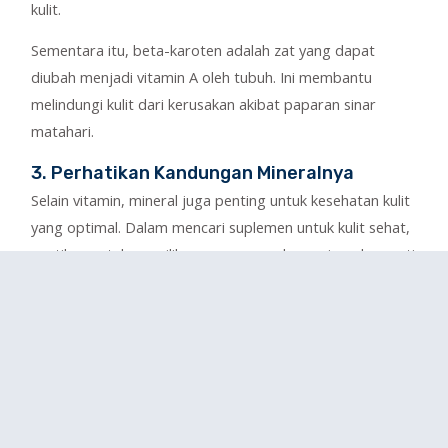
kulit.
Sementara itu, beta-karoten adalah zat yang dapat
diubah menjadi vitamin A oleh tubuh. Ini membantu
melindungi kulit dari kerusakan akibat paparan sinar
matahari.
3. Perhatikan Kandungan Mineralnya
Selain vitamin, mineral juga penting untuk kesehatan kulit
yang optimal. Dalam mencari suplemen untuk kulit sehat,
pastikan untuk memilih yang mengandung mineral seperti
zinc, selenium, dan tembaga.
Zinc membantu memperbaiki kerusakan kulit, mengurangi
peradangan, dan mengatur produksi minyak. Sementara
itu selenium adalah antioksidan yang melindungi kulit dari
kerusakan radikal bebas dan tembaga membantu
produksi kolagen.