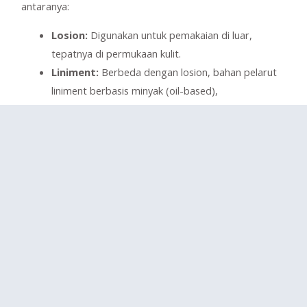
antaranya:
Losion:
Digunakan untuk pemakaian di luar,
tepatnya di permukaan kulit.
Liniment:
Berbeda dengan losion, bahan pelarut
liniment berbasis minyak (oil-based),
biasanyadigunakan seraya memijat bagian tubuh.
Larutan oral topikal:
Larutan yang digunakan
pada lapisan mukosa mulut. Contoh larutan oral
topikal adalah lidokain, yang digunakan dengan
cara dikumur.
3. Larutan Otik
Larutan otik adalah jenis sediaan obat bentuk larutan
yang mengandung air, gliserin, atau pelarut lain, serta
bahan pendispersi untuk digunakan pada telinga.
Biasanya digunakan untuk melunakkan kotoran telinga,