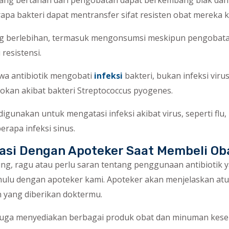
yang bertahan dari pengobatan dapat berkembang biak dan
erapa bakteri dapat mentransfer sifat resisten obat mereka ke
 berlebihan, termasuk mengonsumsi meskipun pengobatan
resistensi.
hwa antibiotik mengobati
infeksi
bakteri, bukan infeksi viru
kan akibat bakteri Streptococcus pyogenes.
digunakan untuk mengatasi infeksi akibat virus, seperti flu,
erapa infeksi sinus.
tasi Dengan Apoteker Saat Membeli Ob
ng, ragu atau perlu saran tentang penggunaan antibiotik y
dahulu dengan apoteker kami. Apoteker akan menjelaskan a
 yang diberikan doktermu.
uga menyediakan berbagai produk obat dan minuman kese