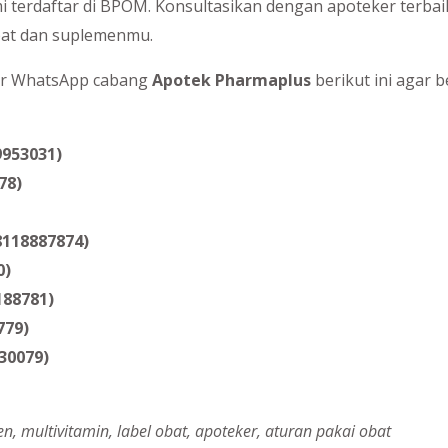
smi terdaftar di BPOM. Konsultasikan dengan apoteker terba
at dan suplemenmu.
r WhatsApp cabang
Apotek Pharmaplus
berikut ini agar 
9953031)
78)
8118887874)
0)
188781)
779)
30079)
en, multivitamin, label obat, apoteker, aturan pakai obat