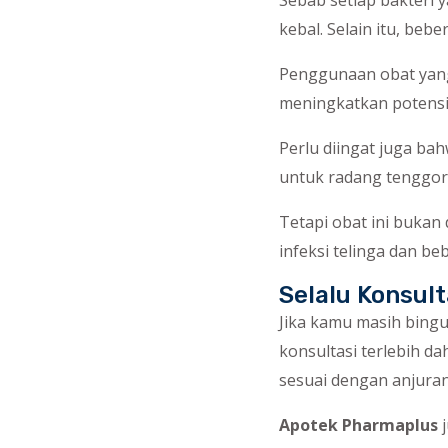
Sebab setiap bakteri 
kebal. Selain itu, beb
Penggunaan obat yang
meningkatkan potensi 
Perlu diingat juga ba
untuk radang tenggoro
Tetapi obat ini bukan 
infeksi telinga dan beb
Selalu Konsul
Jika kamu masih bingu
konsultasi terlebih 
sesuai dengan anjuran
Apotek Pharmaplus
j