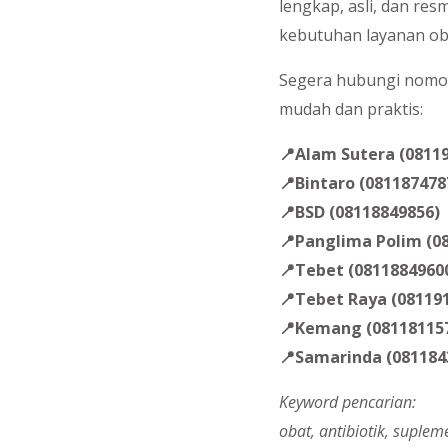
lengkap, asli, dan re
kebutuhan layanan ob
Segera hubungi nomo
mudah dan praktis:
📍Alam Sutera (0811
📍Bintaro (081187478
📍BSD (08118849856)
📍Panglima Polim (0
📍Tebet (0811884960
📍Tebet Raya (08119
📍Kemang (08118115
📍Samarinda (081184
Keyword pencarian:
obat, antibiotik, suplem