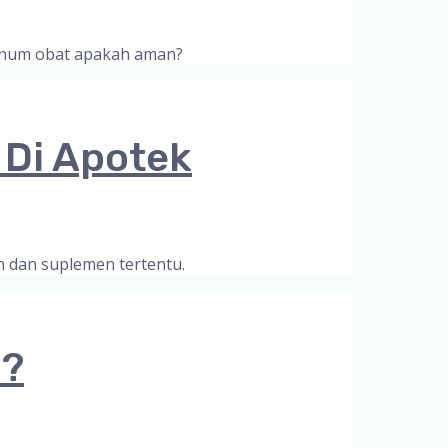
minum obat apakah aman?
 Di Apotek
n dan suplemen tertentu.
i?