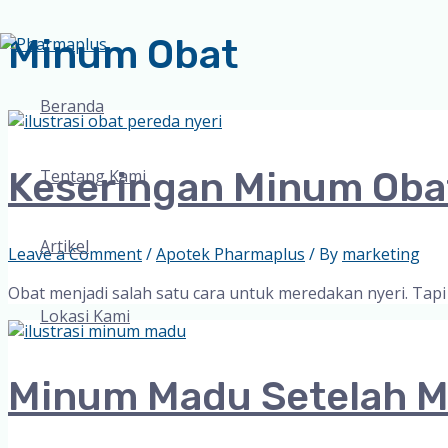
Minum Obat
Skip
to
content
Beranda
Keseringan Minum Obat
Tentang Kami
Artikel
Leave a Comment
/
Apotek Pharmaplus
/ By
marketing
Obat menjadi salah satu cara untuk meredakan nyeri. Tap
Lokasi Kami
Minum Madu Setelah Mi